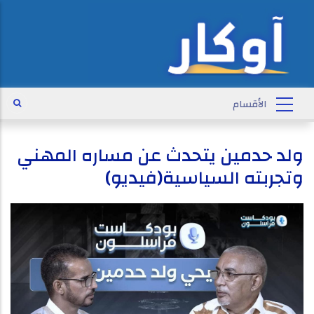
ولد حدمين يتحدث عن مساره المهني
وتجربته السياسية(فيديو)