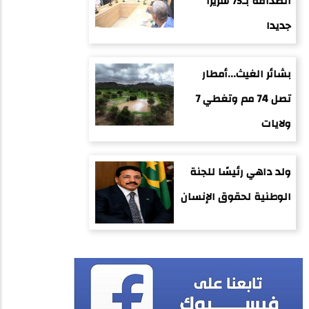
الصداقة بـ75 سريرا
جديدا
بشائر الغيث...أمطار
تصل 74 مم وتغطي 7
ولايات
ولد داهي رئيسًا للجنة
الوطنية لحقوق الإنسان