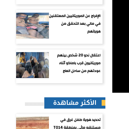
الإفراج عن الموريتانيين المعتقلين
في مالي بعد التحقق من
هوياتهم
اعتقال نحو 20 شخص بينهم
موريتانيون قرب باماكو أثناء
عودتهم من ساحل العاج
الأكثر مشاهدة
تحديد هوية طفل غرق في
مستنقع مائي بمنطقة TO14