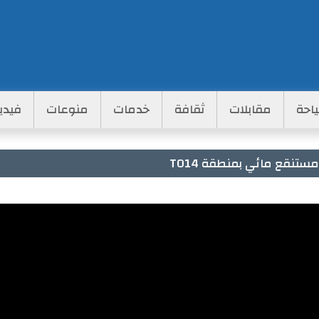
احة
مقابلات
ثقافة
خدمات
منوعات
فيدي
تنقع مائي بمنطقة TO14
حراء الموريتانية