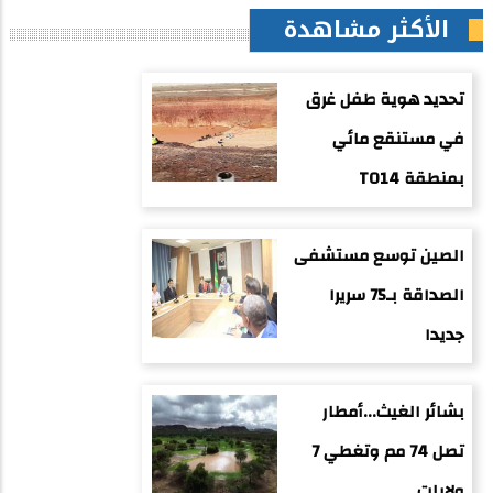
الأكثر مشاهدة
تحديد هوية طفل غرق
في مستنقع مائي
بمنطقة TO14
الصين توسع مستشفى
الصداقة بـ75 سريرا
جديدا
بشائر الغيث...أمطار
تصل 74 مم وتغطي 7
ولايات