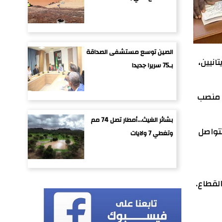
الصين توسع مستشفى الصداقة
انيين،
بـ75 سريرا جديدا
ى منصب
بشائر الغيث...أمطار تصل 74 مم
وقت يُتوقع أن تتواصل
وتغطي 7 ولايات
القطاع.