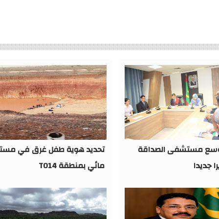
وسع مستشفى الصداقة
تحديد هوية طفل غرق في مست
مائي بمنطقة TO14