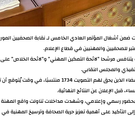
من أشغال المؤتمر العادي الخامس لـ نقابة الصحفيين الموريت
بر للصحفيين والمهنيين في قطاع الإعلام.
يث يتنافس مرشحا “لائحة التمكين المهني” و“لائحة الخلاص” عل
نفيذي والمجلس النقابي.
وبحسب المعطيات المنظمة للمؤتمر، يبلغ عدد الأعضاء الذين يحق لهم التصويت 1734 منتسبًا، في 
، قبل الإعلان عن النتائج النهائية.
بحضور رسمي وإعلامي، وشهدت مداخلات تناولت واقع المهنة
 إلى التأكيد على أهمية تعزيز حرية الصحافة وترسيخ المهنية في 