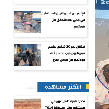
الإفراج عن الموريتانيين المعتقلين
في مالي بعد التحقق من
هوياتهم
اعتقال نحو 20 شخص بينهم
موريتانيون قرب باماكو أثناء
عودتهم من ساحل العاج
الأكثر مشاهدة
تحديد هوية طفل غرق في
مستنقع مائي بمنطقة TO14