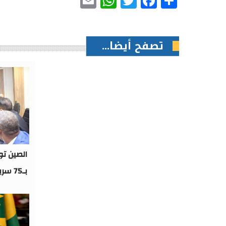
تصفح أيضا...
الصين ت
بـ75 سريرا جديدا