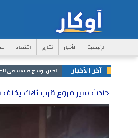
Main
الرئيسية
الأخبار
تقارير
اقتصاد
سي
Navigation
آخر الأخبار
الصين توسع مستشفى الصداقة بـ75 سر
بشائر الغيث...أمطار تصل 74 مم وتغطي 7 ولايات
حادث سير مروع قرب ألاك يخلف 