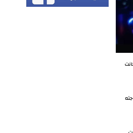
انت
جته
ت