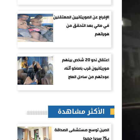
الإفراج عن الموريتانيين المعتقلين
في مالي بعد التحقق من
هوياتهم
اعتقال نحو 20 شخص بينهم
موريتانيون قرب باماكو أثناء
عودتهم من ساحل العاج
الأكثر مشاهدة
الصين توسع مستشفى الصداقة
بـ75 سريرا جديدا