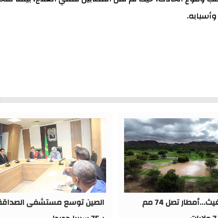
أسبابه.
بشائر الغيث...أمطار تصل 74 مم
الصين توسع مستشفى الصداقة