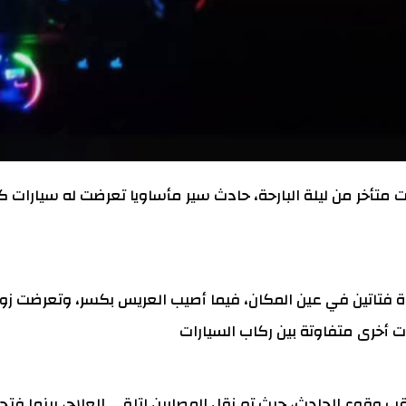
أخر من ليلة البارحة، حادث سير مأساويا تعرضت له سيارات ك
 فتاتين في عين المكان، فيما أصيب العريس بكسر، وتعرضت زو
أخرى متفاوتة بين ركاب السيارات
وقوع الحادث، حيث تم نقل المصابين لتلقي العلاج، بينما فتح