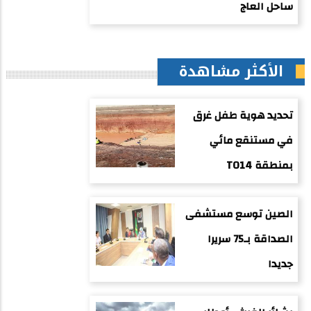
ساحل العاج
الأكثر مشاهدة
تحديد هوية طفل غرق
في مستنقع مائي
بمنطقة TO14
الصين توسع مستشفى
الصداقة بـ75 سريرا
جديدا