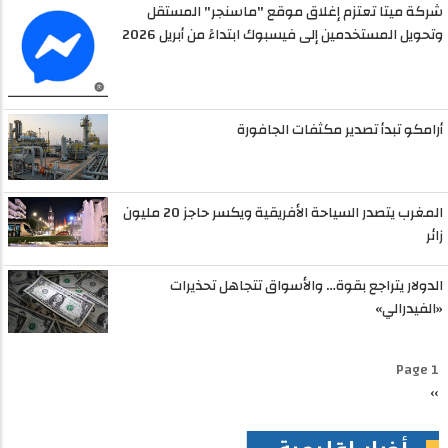
شركة ميتا تعتزم إغلاق موقع "ماسنجر" المستقل
وتحويل المستخدمين إلى فيسبوك ابتداءً من أبريل 2026
أرامكو تبدأ تصدير مكثفات الجافورة
المغرب يتصدر السياحة الأفريقية ويكسر حاجز 20 مليون
زائر
الدولار يتراجع بقوة… والأسواق تتجاهل تحذيرات
«الفيدرالي»
Pagination
Page 1
››
الصفحة
التالية