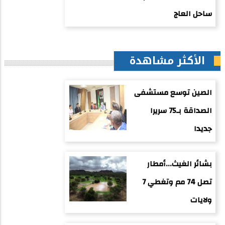
ساحل العاج
الأكثر مشاهدة
الصين توسع مستشفى
الصداقة بـ75 سريرا
جديدا
بشائر الغيث...أمطار
تصل 74 مم وتغطي 7
ولايات