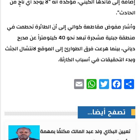
إضافة إلى قائدها الكيني، مؤكدة أنه “لا يوجد أي ناجٍ من
الحادث”.
وأشار مفوض مقاطعة كوالي إلى أن الطائرة تحطمت في
منطقة جبلية مشجرة تبعد نحو 40 كيلومتراً عن مدرج
دياني، بينما هرعت فرق الطوارئ إلى الموقع لانتشال الجثث
وبدء التحقيقات في أسباب الكارثة.
WhatsApp
Email
Facebook
Twitter
Share
تصفح أيضا...
تعيين البكاي ولد عبد المالك مكلفًا بمهمة