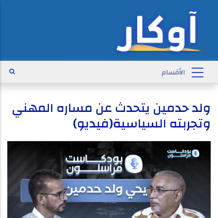
ولد حدمين يتحدث عن مساره المهني
وتجربته السياسية(فيديو)