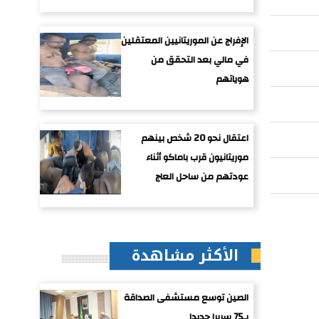
الإفراج عن الموريتانيين المعتقلين
في مالي بعد التحقق من
هوياتهم
اعتقال نحو 20 شخص بينهم
موريتانيون قرب باماكو أثناء
عودتهم من ساحل العاج
الأكثر مشاهدة
الصين توسع مستشفى الصداقة
بـ75 سريرا جديدا