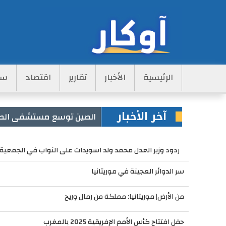
Main
الرئيسية
الأخبار
تقارير
اقتصاد
سي
Navigation
آخر الأخبار
الصين توسع مستشفى الصداقة بـ75 سر
ردود وزير العدل محمد ولد اسويدات على النواب في الجمعية 
سر الدوائر العجينة في موريتانيا
من الأرض| موريتانيا: مملكة من رمال وريح
حفل افتتاح كأس الأمم الإفريقية 2025 بالمغرب