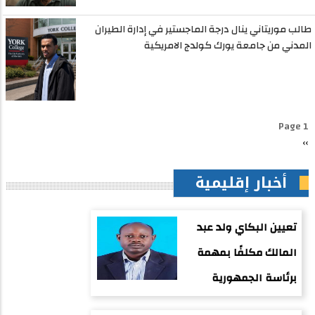
طالب موريتاني ينال درجة الماجستير في إدارة الطيران
المدني من جامعة يورك كولدج الامريكية
Pagination
Page 1
››
الصفحة
التالية
أخبار إقليمية
تعيين البكاي ولد عبد
المالك مكلفًا بمهمة
برئاسة الجمهورية