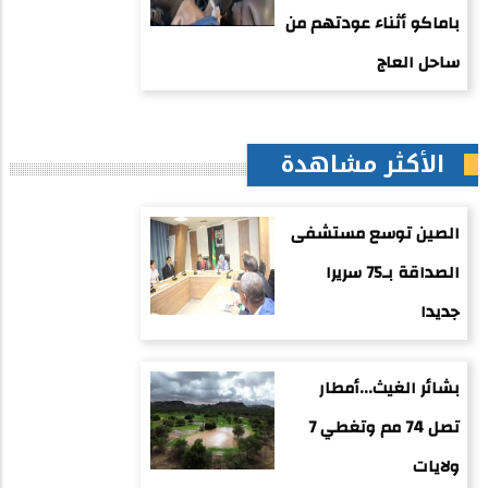
باماكو أثناء عودتهم من
ساحل العاج
الأكثر مشاهدة
الصين توسع مستشفى
الصداقة بـ75 سريرا
جديدا
بشائر الغيث...أمطار
تصل 74 مم وتغطي 7
ولايات