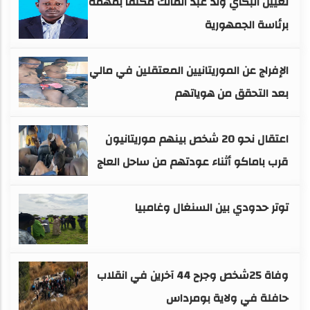
تعيين البكاي ولد عبد المالك مكلفًا بمهمة
برئاسة الجمهورية
الإفراج عن الموريتانيين المعتقلين في مالي
بعد التحقق من هوياتهم
اعتقال نحو 20 شخص بينهم موريتانيون
قرب باماكو أثناء عودتهم من ساحل العاج
توتر حدودي بين السنغال وغامبيا
وفاة 25شخص وجرح 44 آخرين في انقلاب
حافلة في ولاية بومرداس