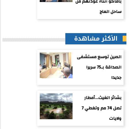
باماكو أثناء عودتهم من
ساحل العاج
الأكثر مشاهدة
الصين توسع مستشفى
الصداقة بـ75 سريرا
جديدا
بشائر الغيث...أمطار
تصل 74 مم وتغطي 7
ولايات